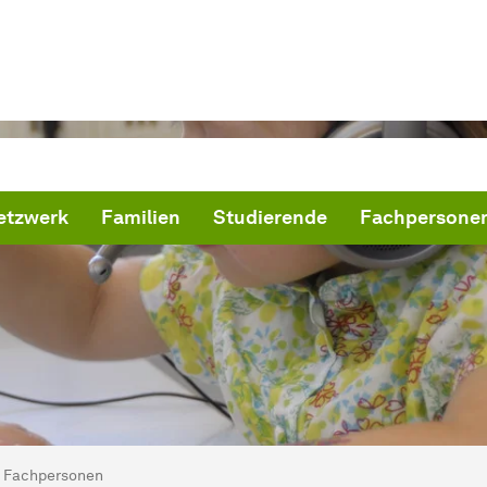
etzwerk
Familien
Studierende
Fachpersone
ind hier:
artseite
Fachpersonen