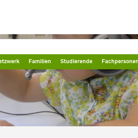
etzwerk
Familien
Studierende
Fachpersone
ind hier:
artseite