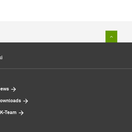
Zum Sei
ki
ews
ownloads
K-Team