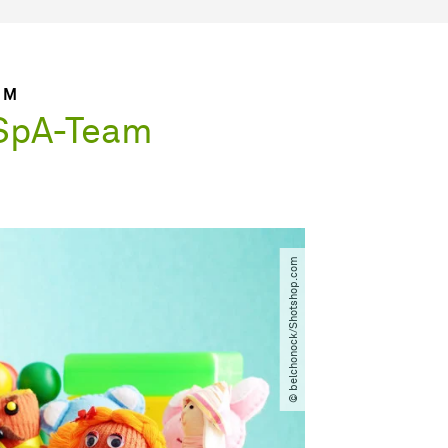
UM
 SpA-Team
© belchonock​/​Shotshop.com