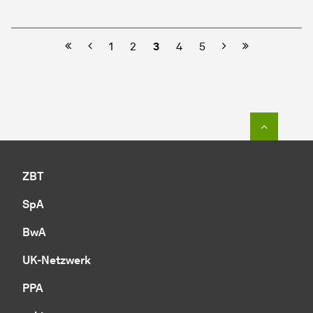
Vorherige
Nächste
1
2
3
4
5
Zum Seit
ZBT
SpA
BwA
UK-Netzwerk
PPA