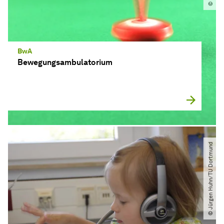
BwA
Bewegungsambulatorium
© Jürgen Huhn​/​TU Dortmund