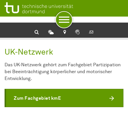
Zur Navigation
Zum Schnellzugriff
Zum Fuß der Seite mit weiteren Services
Zum Inhalt
Zur Startseite
UK-Netzwerk
Das UK-Netzwerk gehört zum Fachgebiet Partizipation
bei Beeinträchtigung körperlicher und motorischer
Entwicklung.
Zum Fachgebiet kmE